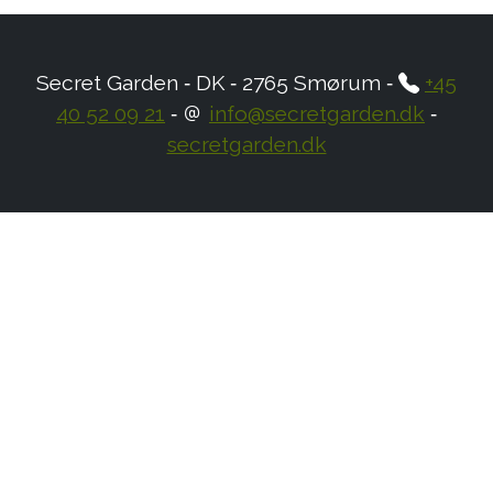
Secret Garden ‐ DK ‐ 2765 Smørum ‐
+45
40 52 09 21
‐
info@secretgarden.dk
‐
secretgarden.dk