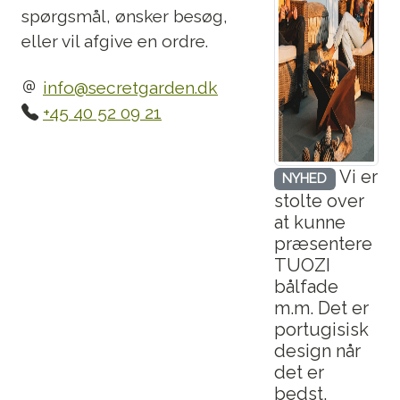
spørgsmål, ønsker besøg,
eller vil afgive en ordre.
info@secretgarden.dk
+45 40 52 09 21
Vi er
NYHED
stolte over
at kunne
præsentere
TUOZI
bålfade
m.m. Det er
portugisisk
design når
det er
bedst.